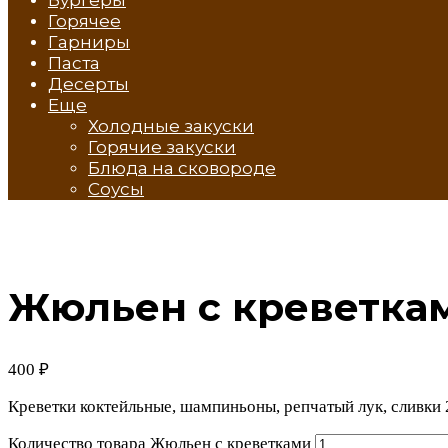
Горячее
Гарниры
Паста
Десерты
Еще
Холодные закуски
Горячие закуски
Блюда на сковороде
Соусы
Жюльен с креветка
400
₽
Креветки коктейльные, шампиньоны, репчатый лук, сливки
Количество товара Жюльен с креветками