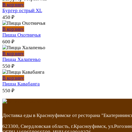
В корзину
Бургер острый XL
450
₽
В корзину
Пицца Охотничья
600
₽
В корзину
Пицца Халапеньо
550
₽
В корзину
Пицца Кавабанга
550
₽
Доставка еды в Красноуфимске от ресторана "Екатерининс
623300, Свердловская область, г.Красноуфимск, ул.Рогозин