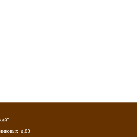
кий"
никовых, д.83