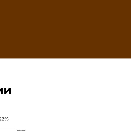
ми
 22%