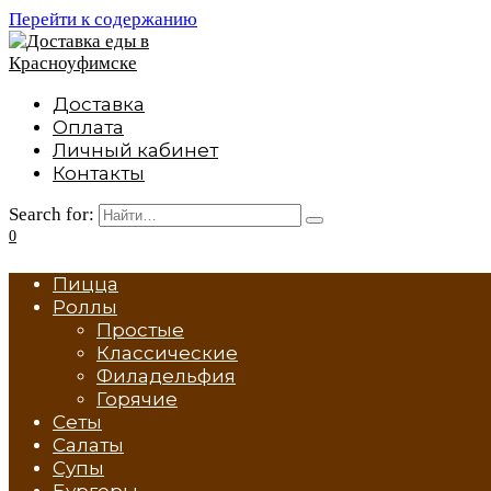
Перейти к содержанию
Доставка
Оплата
Личный кабинет
Контакты
Search for:
0
Пицца
Роллы
Простые
Классические
Филадельфия
Горячие
Сеты
Салаты
Супы
Бургеры