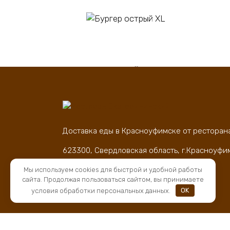
В корзину
Бургер острый XL
Пи
450
₽
60
Доставка еды в Красноуфимске от ресторан
623300, Свердловская область, г.Красноуфи
д.83
Мы используем cookies для быстрой и удобной работы
ОГРН 1169658066500, ИНН 6619018276
сайта. Продолжая пользоваться сайтом, вы принимаете
условия обработки персональных данных.
OK