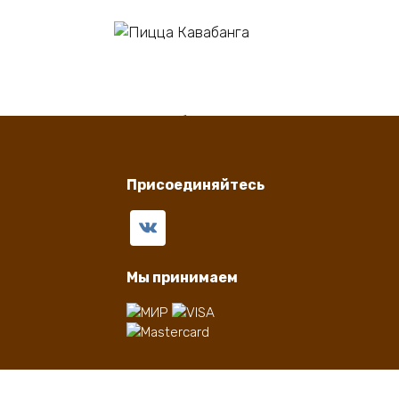
В корзину
Пицца Кавабанга
550
₽
Присоединяйтесь
бинет
е заказа
ваемые
Мы принимаем
ферты