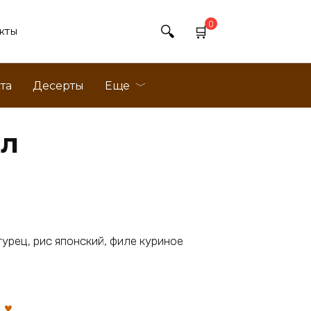
0
кты
та
Десерты
Еще
лл
урец, рис японский, филе куриное