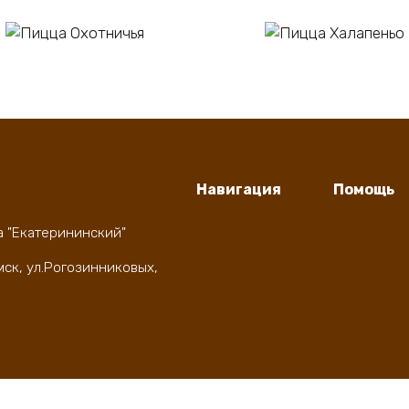
В корзину
В корзину
цца Охотничья
Пицца Халапеньо
0
₽
550
₽
Навигация
Помощь
Доставка
Личный ка
а "Екатерининский"
Оплата
Оформлени
мск, ул.Рогозинниковых,
Личный
Часто зада
кабинет
вопросы
Контакты
Договор о