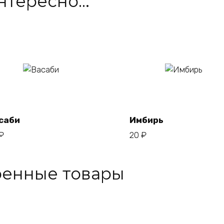
интересно…
В
В
корзину
корзину
саби
Имбирь
₽
20
₽
ренные товары