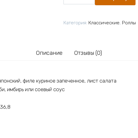
товара
Цезарь
ролл
Категория:
Классические
,
Роллы
Описание
Отзывы (0)
японский, филе куриное запеченное, лист салата
и, имбирь или соевый соус
236,8