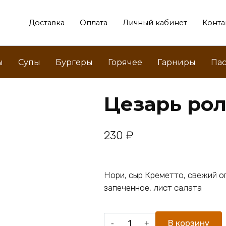
Доставка
Оплата
Личный кабинет
Конта
ы
Супы
Бургеры
Горячее
Гарниры
Пас
Цезарь ро
230
₽
Нори, сыр Креметто, свежий ог
запеченное, лист салата
Количество
В корзину