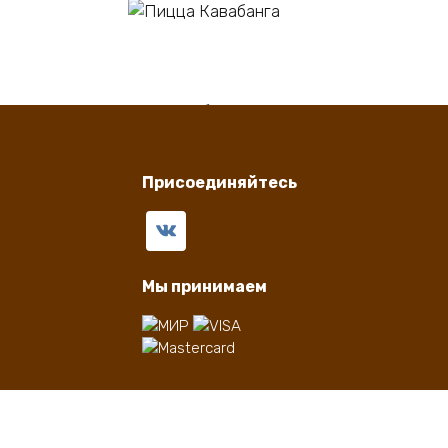
В корзину
Пицца Кавабанга
550
₽
Присоединяйтесь
бинет
е заказа
ваемые
Мы принимаем
ферты