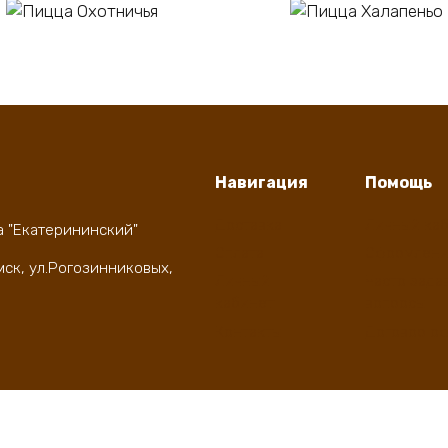
В корзину
В корзину
цца Охотничья
Пицца Халапеньо
0
₽
550
₽
Навигация
Помощь
Доставка
Личный ка
а "Екатерининский"
Оплата
Оформлени
мск, ул.Рогозинниковых,
Личный
Часто зада
кабинет
вопросы
Контакты
Договор о