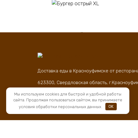
В корзину
Бургер острый XL
Пи
450
₽
60
Доставка еды в Красноуфимске от ресторан
623300, Свердловская область, г.Красноуфи
д.83
Мы используем cookies для быстрой и удобной работы
ОГРН 1169658066500, ИНН 6619018276
сайта. Продолжая пользоваться сайтом, вы принимаете
условия обработки персональных данных.
OK