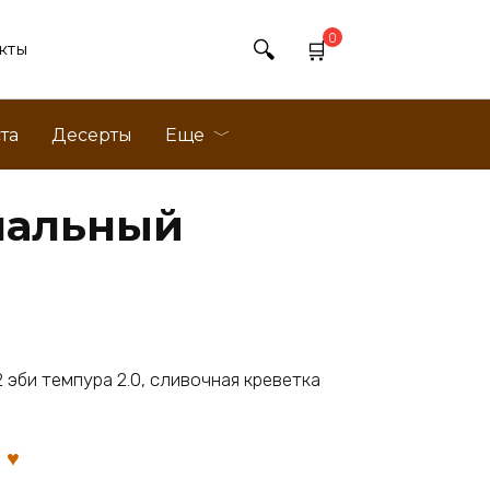
0
кты
та
Десерты
Еще
нальный
2 эби темпура 2.0, сливочная креветка