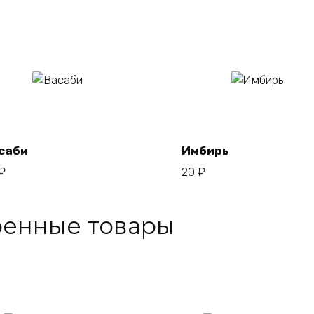
В
В
корзину
корзину
саби
Имбирь
₽
20
₽
ренные товары