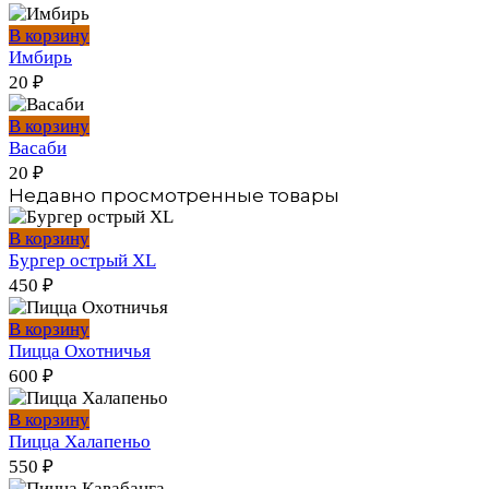
В корзину
Имбирь
20
₽
В корзину
Васаби
20
₽
Недавно просмотренные товары
В корзину
Бургер острый XL
450
₽
В корзину
Пицца Охотничья
600
₽
В корзину
Пицца Халапеньо
550
₽