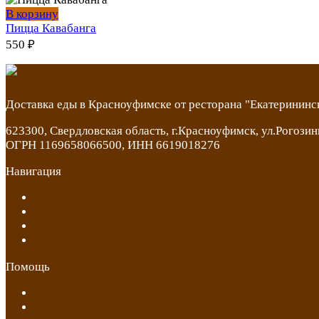
В корзину
Пицца Кавабанга
550
₽
Доставка еды в Красноуфимске от ресторана "Екатерининс
623300, Свердловская область, г.Красноуфимск, ул.Рогозин
ОГРН 1169658066500, ИНН 6619018276
Навигация
Доставка
Оплата
Личный кабинет
Контакты
Помощь
Личный кабинет
Оформление заказа