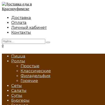
Перейти
к
содержанию
Доставка
Оплата
Личный кабинет
Контакты
Search
for:
0
Пицца
Роллы
Простые
Классические
Филадельфия
Горячие
Сеты
Салаты
Супы
Бургеры