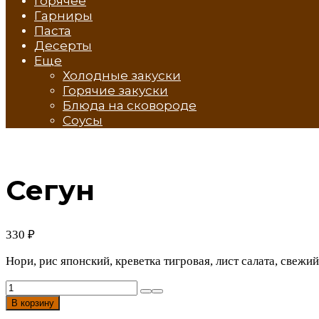
Горячее
Гарниры
Паста
Десерты
Еще
Холодные закуски
Горячие закуски
Блюда на сковороде
Соусы
Сегун
330
₽
Нори, рис японский, креветка тигровая, лист салата, свежи
Количество
товара
В корзину
Сегун