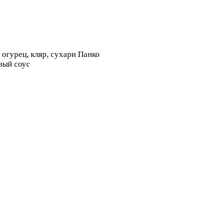
й огурец, кляр, сухари Панко
вый соус