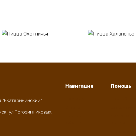
В корзину
В корзину
цца Охотничья
Пицца Халапеньо
0
₽
550
₽
Навигация
Помощь
Доставка
Личный ка
а "Екатерининский"
Оплата
Оформлени
мск, ул.Рогозинниковых,
Личный
Часто зада
кабинет
вопросы
Контакты
Договор о