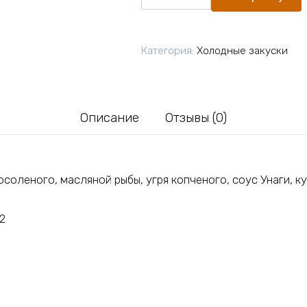
товара
Рыбная
тарелка
Категория:
Холодные закуски
Люкс
Описание
Отзывы (0)
соленого, масляной рыбы, угря копченого, соус Унаги, к
,2