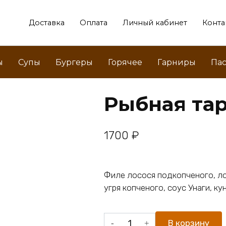
Доставка
Оплата
Личный кабинет
Конта
ы
Супы
Бургеры
Горячее
Гарниры
Пас
Рыбная та
1700
₽
Филе лосося подкопченого, ло
угря копченого, соус Унаги, к
Количество
В корзину