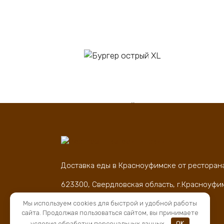
В корзину
Бургер острый XL
Пи
450
₽
60
Доставка еды в Красноуфимске от ресторан
623300, Свердловская область, г.Красноуфи
д.83
Мы используем cookies для быстрой и удобной работы
ОГРН 1169658066500, ИНН 6619018276
сайта. Продолжая пользоваться сайтом, вы принимаете
условия обработки персональных данных.
OK