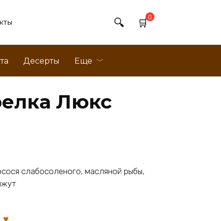
0
кты
та
Десерты
Еще
релка Люкс
сося слабосоленого, масляной рыбы,
унжут