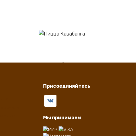
В корзину
Пицца Кавабанга
550
₽
Присоединяйтесь
бинет
е заказа
ваемые
Мы принимаем
ферты