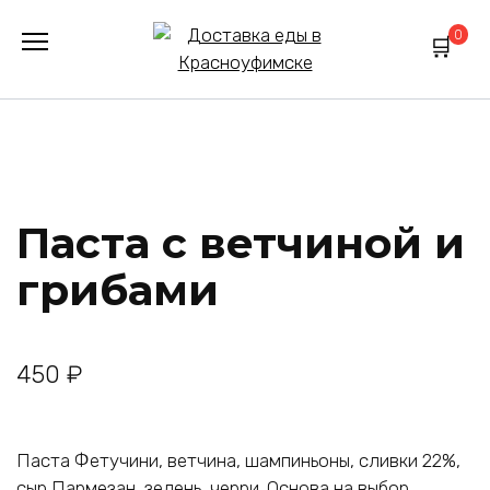
Перейти
0
к
содержанию
Паста с ветчиной и
грибами
450
₽
Паста Фетучини, ветчина, шампиньоны, сливки 22%,
сыр Пармезан, зелень, черри. Основа на выбор