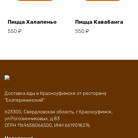
Пицца Халапеньо
Пицца Кавабанга
550
₽
550
₽
Доставка еды в Красноуфимске от ресторана
"Екатерининский"
623300, Свердловская область, г.Красноуфимск,
ул.Рогозинниковых, д.83
ОГРН 1169658066500, ИНН 6619018276