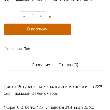
Количество
товара
Паста
В корзину
с
ветчиной
и
Категория:
Паста
грибами
Описание
Отзывы (0)
Паста Фетучини, ветчина, шампиньоны, сливки 22%,
сыр Пармезан, зелень, черри
Жиры 10,0; белки 12,7; углеводы 31,4; ккал 266,0