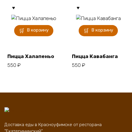
В корзину
В корзину
Пицца Халапеньо
Пицца Кавабанга
550
₽
550
₽
Доставка еды в Красноуфимске от ресторана
"Екатерининский"