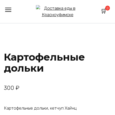
Перейти
0
к
содержанию
Картофельные
дольки
300
₽
Картофельные дольки, кетчуп Хайнц