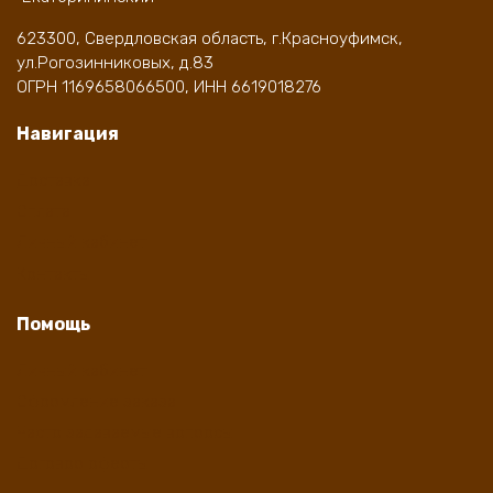
623300, Свердловская область, г.Красноуфимск,
ул.Рогозинниковых, д.83
ОГРН 1169658066500, ИНН 6619018276
Навигация
Доставка
Оплата
Личный кабинет
Контакты
Помощь
Личный кабинет
Оформление заказа
Часто задаваемые вопросы
Договор оферты