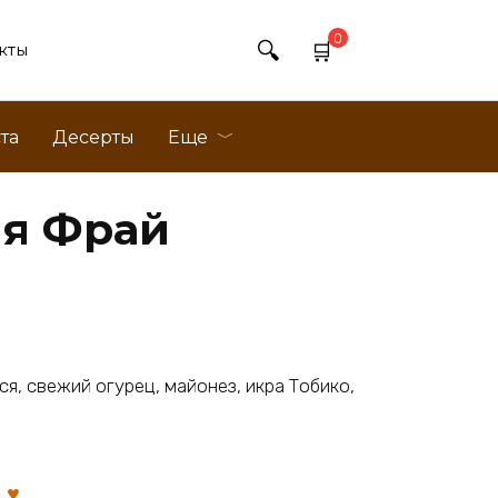
0
кты
та
Десерты
Еще
я Фрай
ся, свежий огурец, майонез, икра Тобико,