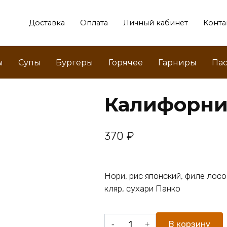
Доставка
Оплата
Личный кабинет
Конта
ы
Супы
Бургеры
Горячее
Гарниры
Пас
Калифорни
370
₽
Нори, рис японский, филе лосо
кляр, сухари Панко
Количество
В корзину