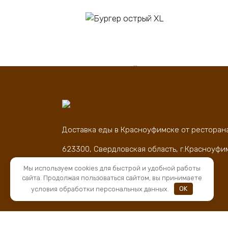
В корзину
Бургер острый XL
Пи
450
₽
60
Доставка еды в Красноуфимске от ресторан
623300, Свердловская область, г.Красноуфи
д.83
Мы используем cookies для быстрой и удобной работы
ОГРН 1169658066500, ИНН 6619018276
сайта. Продолжая пользоваться сайтом, вы принимаете
условия обработки персональных данных.
OK