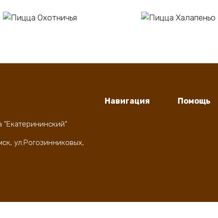
В корзину
В корзину
цца Охотничья
Пицца Халапеньо
0
₽
550
₽
Навигация
Помощь
Доставка
Личный ка
а "Екатерининский"
Оплата
Оформлени
мск, ул.Рогозинниковых,
Личный
Часто зада
кабинет
вопросы
Контакты
Договор о