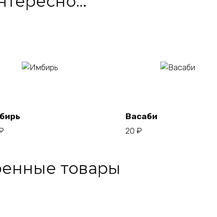
интересно…
В
В
корзину
корзину
бирь
Васаби
₽
20
₽
ренные товары