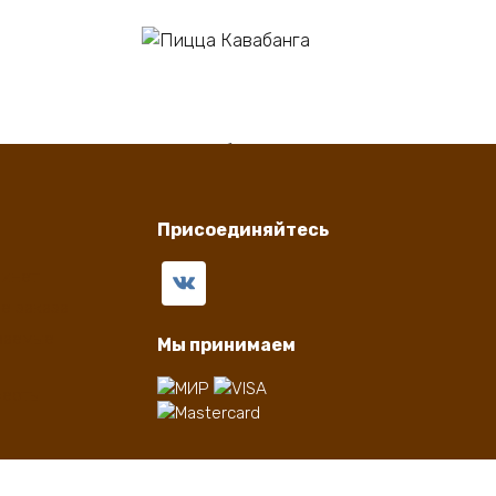
В корзину
Пицца Кавабанга
550
₽
Присоединяйтесь
бинет
е заказа
ваемые
Мы принимаем
ферты