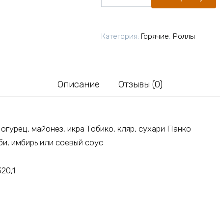
товара
Калифорния
Фрай
Категория:
Горячие
,
Роллы
Описание
Отзывы (0)
огурец, майонез, икра Тобико, кляр, сухари Панко
и, имбирь или соевый соус
320,1