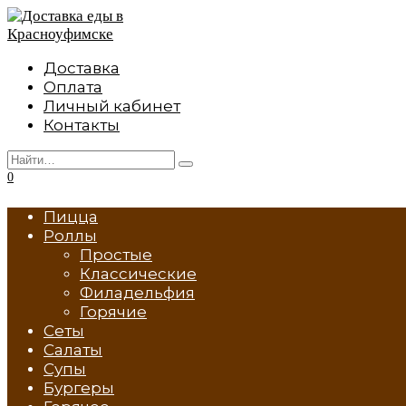
Перейти
к
содержанию
Доставка
Оплата
Личный кабинет
Контакты
Search
for:
0
Пицца
Роллы
Простые
Классические
Филадельфия
Горячие
Сеты
Салаты
Супы
Бургеры