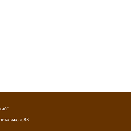
кий"
никовых, д.83