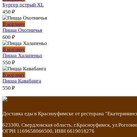
Бургер острый XL
450
₽
В корзину
Пицца Охотничья
600
₽
В корзину
Пицца Халапеньо
550
₽
В корзину
Пицца Кавабанга
550
₽
Доставка еды в Красноуфимске от ресторана "Екатерининс
623300, Свердловская область, г.Красноуфимск, ул.Рогозин
ОГРН 1169658066500, ИНН 6619018276