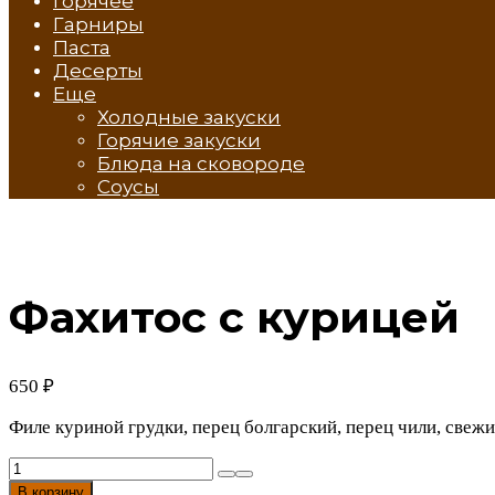
Горячее
Гарниры
Паста
Десерты
Еще
Холодные закуски
Горячие закуски
Блюда на сковороде
Соусы
Фахитос с курицей
650
₽
Филе куриной грудки, перец болгарский, перец чили, свежи
Количество
товара
В корзину