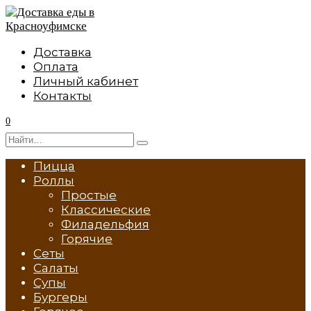
Перейти
к
содержанию
Доставка
Оплата
Личный кабинет
Контакты
0
Search
for:
Пицца
Роллы
Простые
Классические
Филадельфия
Горячие
Сеты
Салаты
Супы
Бургеры