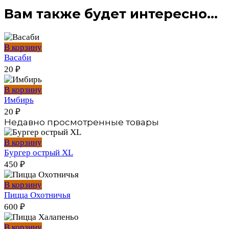
Вам также будет интересно…
В корзину
Васаби
20
₽
В корзину
Имбирь
20
₽
Недавно просмотренные товары
В корзину
Бургер острый XL
450
₽
В корзину
Пицца Охотничья
600
₽
В корзину