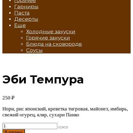
Горячее
Гарниры
Паста
Десерты
Еще
Холодные закуски
Горячие закуски
Блюда на сковороде
Соусы
Эби Темпура
250
₽
Нори, рис японский, креветка тигровая, майонез, имбирь,
свежий огурец, кляр, сухари Панко
Количество
товара
В корзину