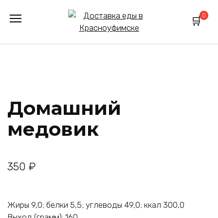
Перейти
0
к
содержанию
Домашний
медовик
350
₽
Жиры 9,0; белки 5,5; углеводы 49,0; ккал 300,0
Выход (грамм): 160