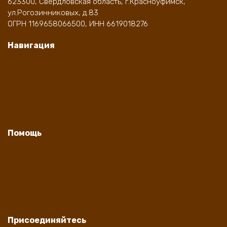
623300, Свердловская область, г.Красноуфимск,
ул.Рогозинниковых, д.83
ОГРН 1169658066500, ИНН 6619018276
Навигация
Доставка
Оплата
Личный кабинет
Контакты
Помощь
Личный кабинет
Оформление заказа
Часто задаваемые вопросы
Договор оферты
Присоединяйтесь