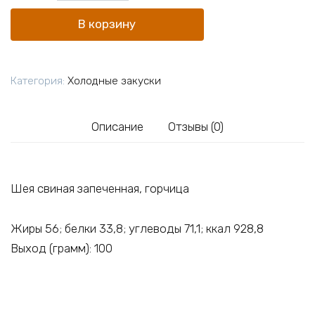
Буженина
В корзину
по-
домашнему
Категория:
Холодные закуски
Описание
Отзывы (0)
Шея свиная запеченная, горчица
Жиры 56; белки 33,8; углеводы 71,1; ккал 928,8
Выход (грамм): 100