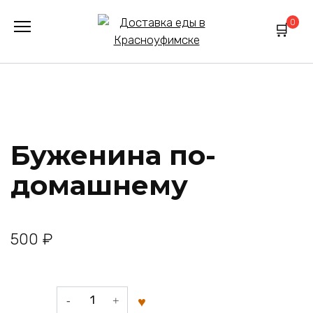
Перейти
0
к
содержанию
Буженина по-
домашнему
500
₽
Количество
товара