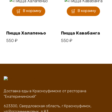
В корзину
В корзину
Пицца Халапеньо
Пицца Кавабанга
550
₽
550
₽
Доставка еды в Красноуфимске от ресторана
"Екатерининский"
623300, Свердловская область, г.Красноуфимск,
ул.Рогозинниковых, д.83