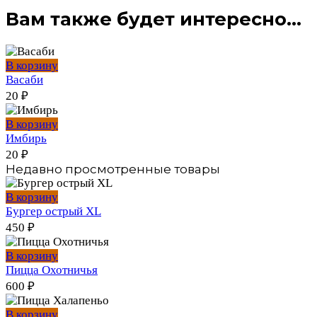
Вам также будет интересно…
В корзину
Васаби
20
₽
В корзину
Имбирь
20
₽
Недавно просмотренные товары
В корзину
Бургер острый XL
450
₽
В корзину
Пицца Охотничья
600
₽
В корзину