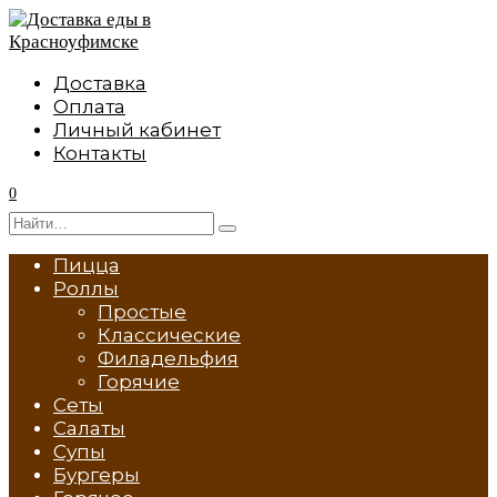
Перейти
к
содержанию
Доставка
Оплата
Личный кабинет
Контакты
0
Search
for:
Пицца
Роллы
Простые
Классические
Филадельфия
Горячие
Сеты
Салаты
Супы
Бургеры