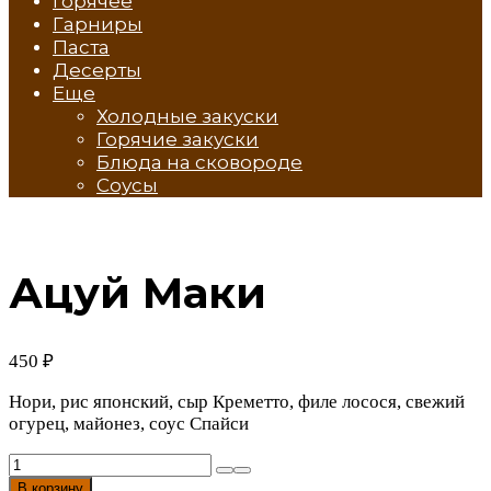
Горячее
Гарниры
Паста
Десерты
Еще
Холодные закуски
Горячие закуски
Блюда на сковороде
Соусы
Ацуй Маки
450
₽
Нори, рис японский, сыр Креметто, филе лосося, свежий
огурец, майонез, соус Спайси
Количество
товара
В корзину