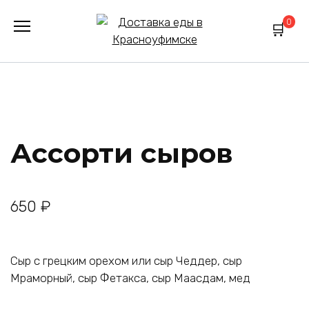
Перейти
0
к
содержанию
Ассорти сыров
650
₽
Сыр с грецким орехом или сыр Чеддер, сыр
Мраморный, сыр Фетакса, сыр Маасдам, мед