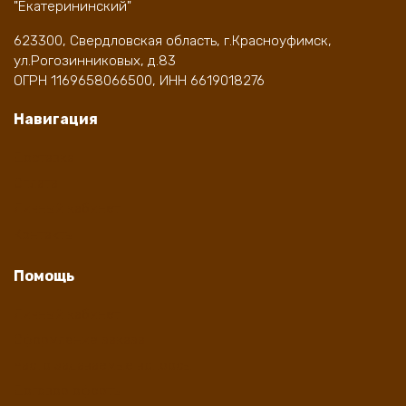
"Екатерининский"
623300, Свердловская область, г.Красноуфимск,
ул.Рогозинниковых, д.83
ОГРН 1169658066500, ИНН 6619018276
Навигация
Доставка
Оплата
Личный кабинет
Контакты
Помощь
Личный кабинет
Оформление заказа
Часто задаваемые вопросы
Договор оферты